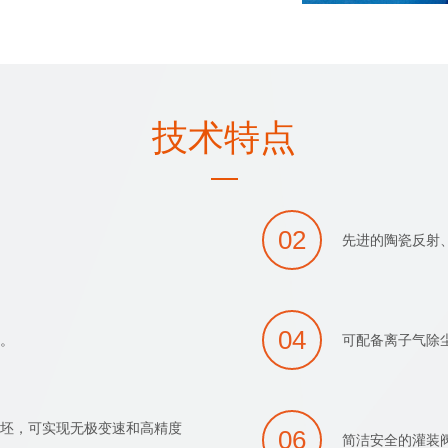
技术特点
02
先进的陶瓷反射
04
上。
可配备离子气除
瓶坯，可实现无极变速和高精度
06
简洁安全的灌装