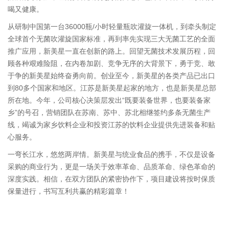
喝又健康。
从研制中国第一台36000瓶/小时轻量瓶吹灌旋一体机，到牵头制定
全球首个无菌吹灌旋国家标准，再到率先实现三大无菌工艺的全面
推广应用，新美星一直在创新的路上。回望无菌技术发展历程，回
顾各种艰难险阻，在内卷加剧、竞争无序的大背景下，勇于竞、敢
于争的新美星始终奋勇向前。创业至今，新美星的各类产品已出口
到80多个国家和地区。江苏是新美星起家的地方，也是新美星总部
所在地。今年，公司核心决策层发出“既要装备世界，也要装备家
乡”的号召，营销团队在苏南、苏中、苏北相继签约多条无菌生产
线，竭诚为家乡饮料企业和投资江苏的饮料企业提供先进装备和贴
心服务。
一弯长江水，悠悠两岸情。新美星与统业食品的携手，不仅是设备
采购的商业行为，更是一场关于效率革命、品质革命、绿色革命的
深度实践。相信，在双方团队的紧密协作下，项目建设将按时保质
保量进行，书写互利共赢的精彩篇章！